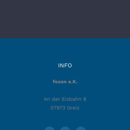
INFO
fexon e.K.
An der Eisbahn 8
07973 Greiz